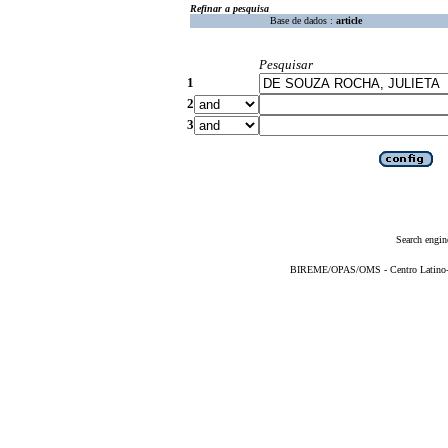
Refinar a pesquisa
Base de dados :
article
Pesquisar
1
2
3
Search engin
BIREME/OPAS/OMS - Centro Latino-Am