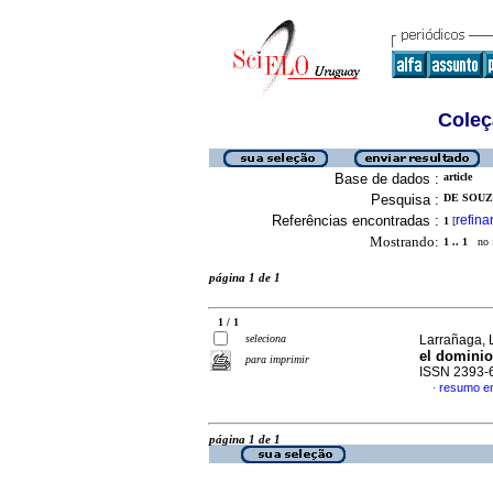
Coleç
Base de dados :
article
Pesquisa :
DE SOUZA
Referências encontradas :
refina
1
[
Mostrando:
1 .. 1
no f
página 1 de 1
1 / 1
seleciona
Larrañaga, L
el dominio
para imprimir
ISSN 2393-
resumo e
·
página 1 de 1