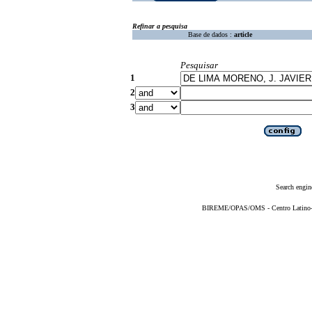
Refinar a pesquisa
Base de dados :
article
Pesquisar
1
2
3
Search engin
BIREME/OPAS/OMS - Centro Latino-Am