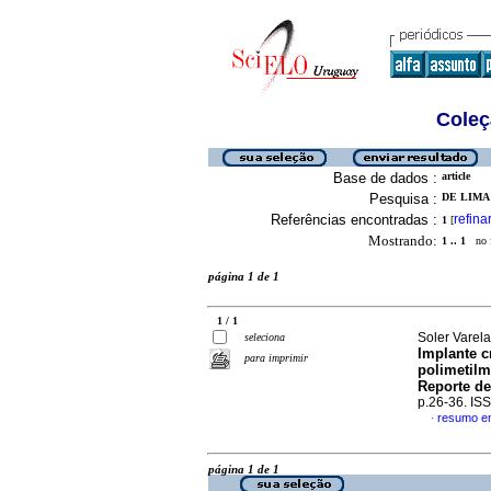
Coleç
Base de dados :
article
Pesquisa :
DE LIMA 
Referências encontradas :
refina
1
[
Mostrando:
1 .. 1
no f
página 1 de 1
1 / 1
Soler Varela
seleciona
Implante c
para imprimir
polimetilm
Reporte de
p.26-36. IS
resumo e
·
página 1 de 1