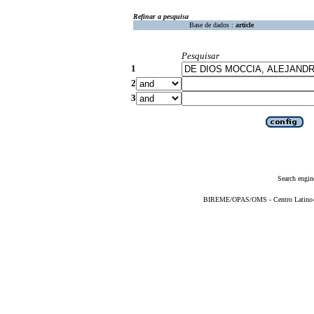
Refinar a pesquisa
Base de dados :
article
Pesquisar
1
2
3
Search engin
BIREME/OPAS/OMS - Centro Latino-Am