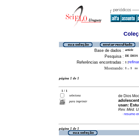
Coleç
Base de dados :
article
Pesquisa :
DE DIOS
Referências encontradas :
refina
1
[
Mostrando:
1 .. 1
no f
página 1 de 1
1 / 1
seleciona
de Dios Moc
adolescen
para imprimir
usan
:
Estu
Rev. Méd. U
resumo e
·
página 1 de 1