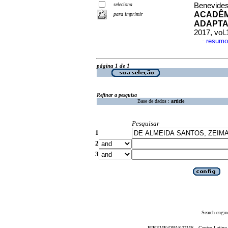
seleciona
Benevides
ACADÊM
para imprimir
ADAPTA
2017, vol.
resumo
·
página 1 de 1
Refinar a pesquisa
Base de dados :
article
Pesquisar
1
2
3
Search engin
BIREME/OPAS/OMS - Centro Latino-Am