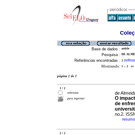
Coleç
Base de dados :
article
Pesquisa :
DE ALME
Referências encontradas :
refina
2
[
Mostrando:
1 .. 2
no f
página 1 de 1
1 / 2
de Almeid
seleciona
O impact
para imprimir
de enfre
universi
no.2. ISS
resumo
·
2 / 2