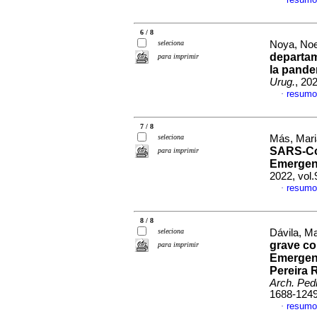
·
6 / 8
seleciona
Noya, Noel
departam
para imprimir
la pande
Urug.
, 20
resumo
·
7 / 8
seleciona
Más, Mari
SARS-CoV
para imprimir
Emergenc
2022, vol
resumo
·
8 / 8
seleciona
Dávila, Ma
grave co
para imprimir
Emergenc
Pereira 
Arch. Pedi
1688-124
resumo
·