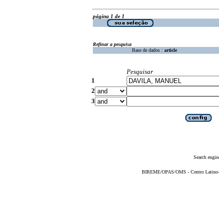
página 1 de 1
Refinar a pesquisa
Base de dados :
article
Pesquisar
1
2
3
Search engin
BIREME/OPAS/OMS - Centro Latino-Am