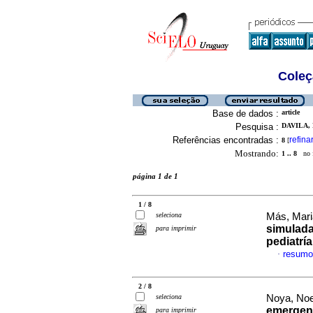
Coleç
Base de dados :
article
Pesquisa :
DAVILA, 
Referências encontradas :
refina
8
[
Mostrando:
1 .. 8
no f
página 1 de 1
1 / 8
seleciona
Más, Mari
simulada
para imprimir
pediatría
resumo
·
2 / 8
seleciona
Noya, Noel
emergenc
para imprimir