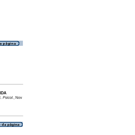
IDA
. Psicol.
, Nov