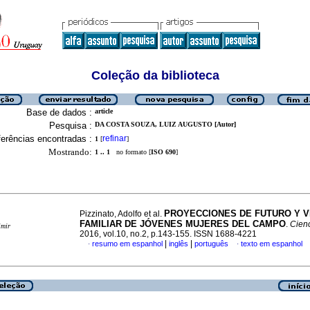
Coleção da biblioteca
Base de dados :
article
Pesquisa :
DA COSTA SOUZA, LUIZ AUGUSTO [Autor]
erências encontradas :
refinar
1
[
]
Mostrando:
1 .. 1
no formato [
ISO 690
]
PROYECCIONES DE FUTURO Y V
Pizzinato, Adolfo et al.
FAMILIAR DE JÓVENES MUJERES DEL CAMPO
.
Cienc
imir
2016, vol.10, no.2, p.143-155. ISSN 1688-4221
|
|
resumo em espanhol
inglês
português
texto em espanhol
·
·