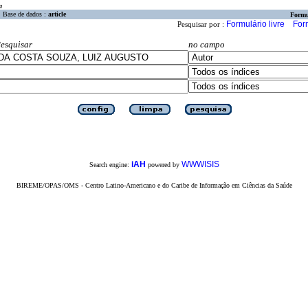
a
Base de dados :
article
Formu
Formulário livre
For
Pesquisar por :
esquisar
no campo
iAH
WWWISIS
Search engine:
powered by
BIREME/OPAS/OMS - Centro Latino-Americano e do Caribe de Informação em Ciências da Saúde