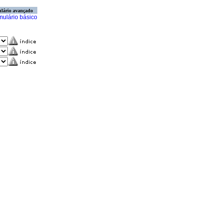
lário avançado
mulário básico