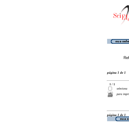
Ref
página 1 de 1
1 / 1
seleciona
para impr
página 1 de 1