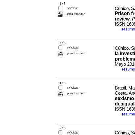
2 / 5
Cúnico, S
seleciona
Prison f
para imprimir
review
.
P
ISSN 168
resumo
·
3 / 5
seleciona
Cúnico, Sa
la invest
para imprimir
problema
Mayo 2018
resumo
·
4 / 5
Brasil, Ma
seleciona
Costa, An
para imprimir
sexismo
desigual
ISSN 168
resumo
·
5 / 5
Cúnico, S
seleciona