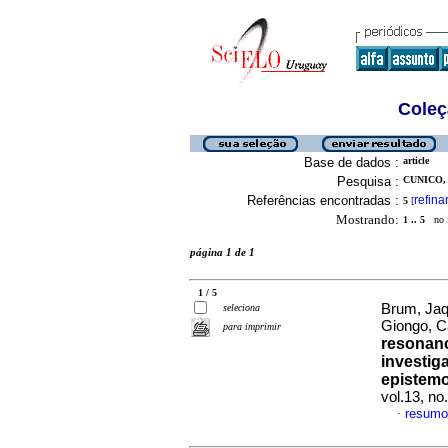
Coleç
Base de dados :
article
Pesquisa :
CUNICO, 
Referências encontradas :
refina
5
[
Mostrando:
1 .. 5
no f
página 1 de 1
1 / 5
Brum, Jaq
seleciona
Giongo, 
para imprimir
resonanc
investig
epistemo
vol.13, n
resumo
·