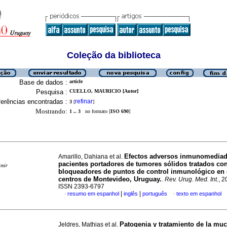
Coleção da biblioteca
Base de dados :
article
Pesquisa :
CUELLO, MAURICIO [Autor]
erências encontradas :
refinar
3
[
]
Mostrando:
1 .. 3
no formato [
ISO 690
]
Efectos adversos inmunomediad
Amarillo, Dahiana et al.
pacientes portadores de tumores sólidos tratados co
imir
bloqueadores de puntos de control inmunológico en 
centros de Montevideo, Uruguay.
.
Rev. Urug. Med. Int.
, 2
ISSN 2393-6797
|
|
resumo em espanhol
inglês
português
texto em espanhol
·
·
Patogenia y tratamiento de la muc
Jeldres, Mathias et al.