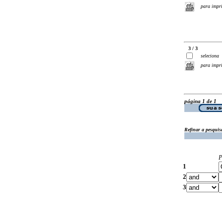
para impr
3 / 3
seleciona
para impr
página 1 de 1
Refinar a pesquis
P
1
2
3