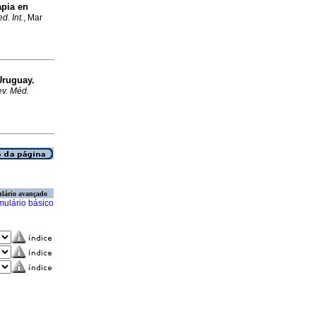
apia en
d. Int.
, Mar
Uruguay.
v. Méd.
lário avançado
mulário básico