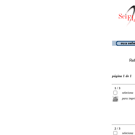
Ref
página 1 de 1
1 / 3
seleciona
para impr
2 / 3
seleciona