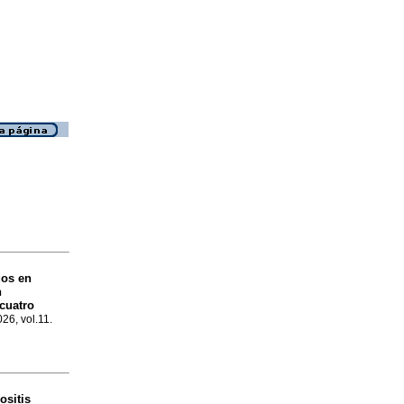
os en
n
cuatro
026, vol.11.
ositis