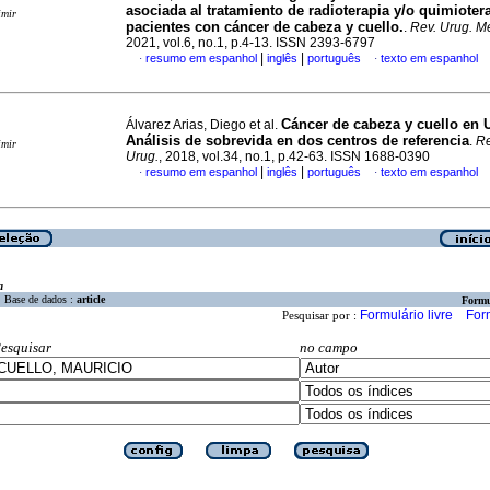
asociada al tratamiento de radioterapia y/o quimioter
imir
pacientes con cáncer de cabeza y cuello.
.
Rev. Urug. Me
2021, vol.6, no.1, p.4-13. ISSN 2393-6797
|
|
resumo em espanhol
inglês
português
texto em espanhol
·
·
Cáncer de cabeza y cuello en 
Álvarez Arias, Diego et al.
Análisis de sobrevida en dos centros de referencia
.
Re
imir
Urug.
, 2018, vol.34, no.1, p.42-63. ISSN 1688-0390
|
|
resumo em espanhol
inglês
português
texto em espanhol
·
·
a
Base de dados :
article
Formu
Formulário livre
For
Pesquisar por :
esquisar
no campo