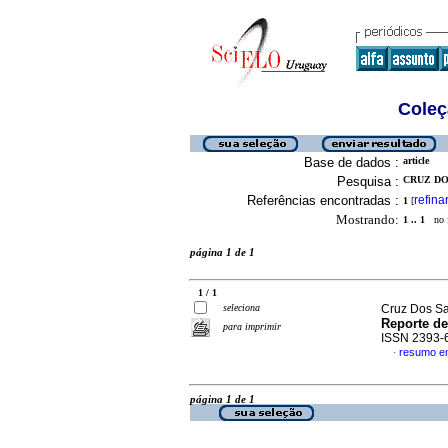
Coleç
Base de dados :
article
Pesquisa :
CRUZ DO
Referências encontradas :
refina
1
[
Mostrando:
1 .. 1
no f
página 1 de 1
1 / 1
seleciona
Cruz Dos Sa
Reporte de
para imprimir
ISSN 2393-
resumo e
·
página 1 de 1