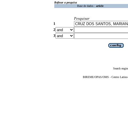
Refinar a pesquisa
Base de dados :
article
Pesquisar
1
2
3
Search engin
BIREME/OPAS/OMS - Centro Latino-Am