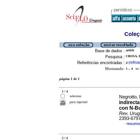
Coleç
Base de dados :
article
Pesquisa :
CROSA, 
Referências encontradas :
refina
4
[
Mostrando:
1 .. 4
no f
página 1 de 1
1 / 4
seleciona
Negrotto, 
indirecta
para imprimir
con N-Bu
Rev. Urug.
2393-679
resumo
·
2 / 4