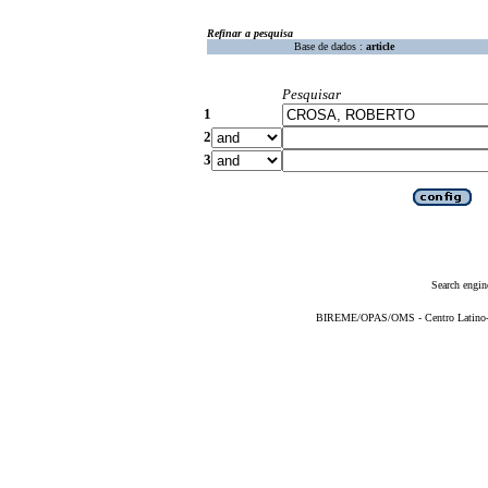
Refinar a pesquisa
Base de dados :
article
Pesquisar
1
2
3
Search engin
BIREME/OPAS/OMS - Centro Latino-Am