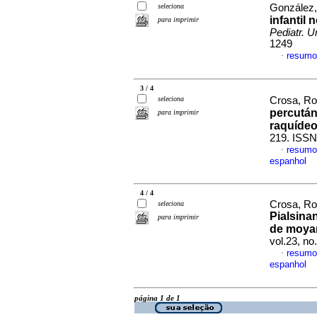
seleciona
González, 
infantil 
para imprimir
Pediatr. U
1249
resumo
·
3 / 4
seleciona
Crosa, Ro
percutá
para imprimir
raquíde
219. ISSN
resumo
·
espanhol
4 / 4
Crosa, Ro
seleciona
Pialsina
para imprimir
de moya
vol.23, n
resumo
·
espanhol
página 1 de 1