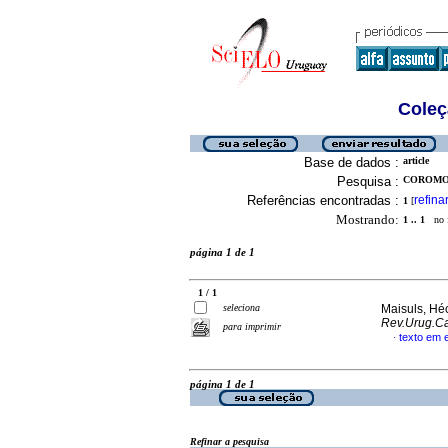
Coleç
Base de dados :
article
Pesquisa :
COROMOT
Referências encontradas :
refina
1
[
Mostrando:
1 .. 1
no f
página 1 de 1
1 / 1
seleciona
Maisuls, Héc
Rev.Urug.Ca
para imprimir
texto em 
·
página 1 de 1
Refinar a pesquisa