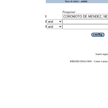
Base de dados :
article
Pesquisar
1
2
3
Search engin
BIREME/OPAS/OMS - Centro Latino-Am