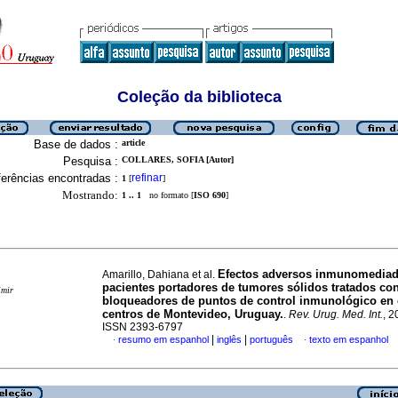
Coleção da biblioteca
Base de dados :
article
Pesquisa :
COLLARES, SOFIA [Autor]
erências encontradas :
refinar
1
[
]
Mostrando:
1 .. 1
no formato [
ISO 690
]
Efectos adversos inmunomediad
Amarillo, Dahiana et al.
pacientes portadores de tumores sólidos tratados co
imir
bloqueadores de puntos de control inmunológico en 
centros de Montevideo, Uruguay.
.
Rev. Urug. Med. Int.
, 2
ISSN 2393-6797
|
|
resumo em espanhol
inglês
português
texto em espanhol
·
·