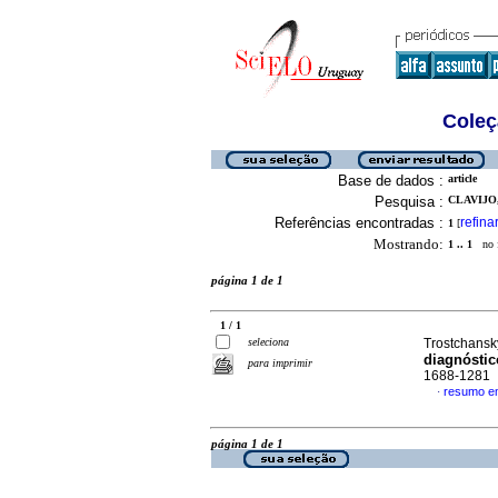
Coleç
Base de dados :
article
Pesquisa :
CLAVIJO,
Referências encontradas :
refina
1
[
Mostrando:
1 .. 1
no f
página 1 de 1
1 / 1
seleciona
Trostchansky
diagnóstic
para imprimir
1688-1281
resumo e
·
página 1 de 1