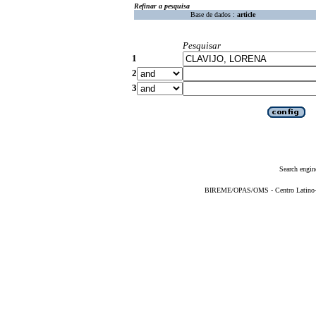
Refinar a pesquisa
Base de dados :
article
Pesquisar
1
2
3
Search engin
BIREME/OPAS/OMS - Centro Latino-Am