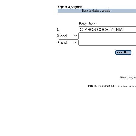
Refinar a pesquisa
Base de dados :
article
Pesquisar
1
2
3
Search engin
BIREME/OPAS/OMS - Centro Latino-Am