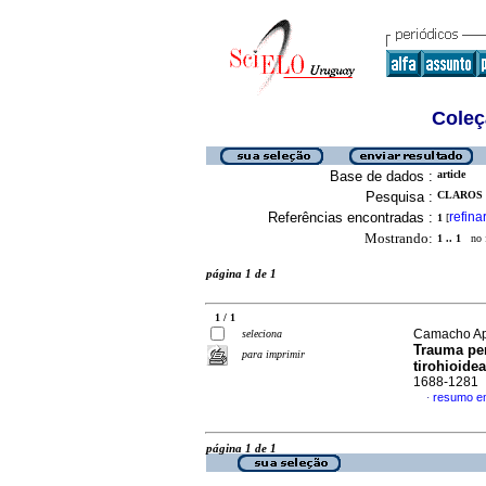
Coleç
Base de dados :
article
Pesquisa :
CLAROS C
Referências encontradas :
refina
1
[
Mostrando:
1 .. 1
no f
página 1 de 1
1 / 1
Camacho Apa
seleciona
Trauma pe
para imprimir
tirohioide
1688-1281
resumo e
·
página 1 de 1