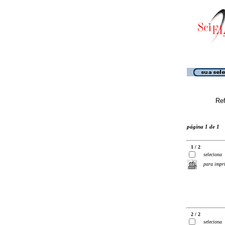
Ref
página 1 de 1
1 / 2
seleciona
para impr
2 / 2
seleciona