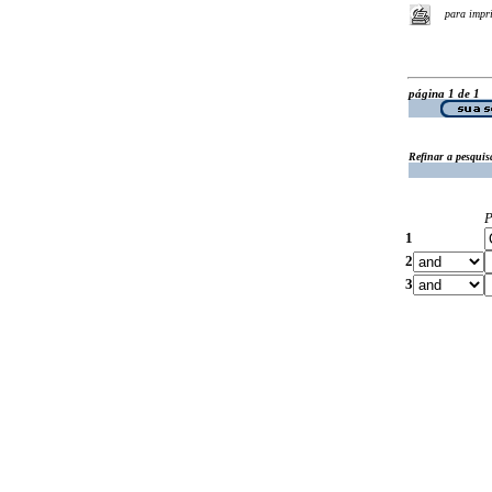
para impr
página 1 de 1
Refinar a pesquis
P
1
2
3