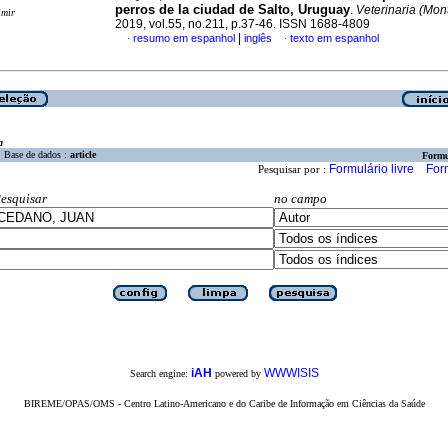
perros de la ciudad de Salto, Uruguay
.
Veterinaria (Mont
imir
2019, vol.55, no.211, p.37-46. ISSN 1688-4809
|
resumo em espanhol
inglês
texto em espanhol
·
·
a
Base de dados :
article
Formu
Formulário livre
For
Pesquisar por :
esquisar
no campo
iAH
WWWISIS
Search engine:
powered by
BIREME/OPAS/OMS - Centro Latino-Americano e do Caribe de Informação em Ciências da Saúde