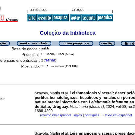
Coleção da biblioteca
Base de dados :
article
Pesquisa :
CEDANO, JUAN [Autor]
erências encontradas :
refinar
2
[
]
Mostrando:
1 .. 2
no formato [
ISO 690
]
Leishmaniosis visceral: descripció
Scayola, Martín et al.
perfiles hematológicos, hepáticos y renales en perros
imir
naturalmente infectados con
Leishmania infantum
en 
de Salto, Uruguay
.
Veterinaria (Montev.)
, 2024, vol.60, no.
1688-4809
|
|
resumo em espanhol
inglês
português
texto em espanhol
·
·
Leishmaniosis visceral: presentac
Scayola, Martín et al.