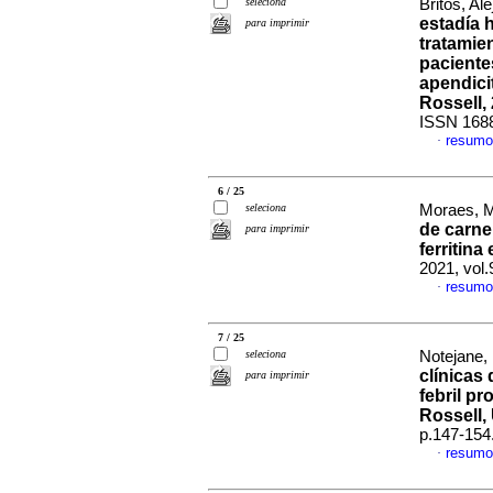
seleciona
Britos, Ale
estadía 
para imprimir
tratamien
paciente
apendici
Rossell,
ISSN 168
resumo
·
6 / 25
seleciona
Moraes, Ma
de carne
para imprimir
ferritina
2021, vol
resumo
·
7 / 25
seleciona
Notejane, 
clínicas
para imprimir
febril p
Rossell,
p.147-154
resumo
·