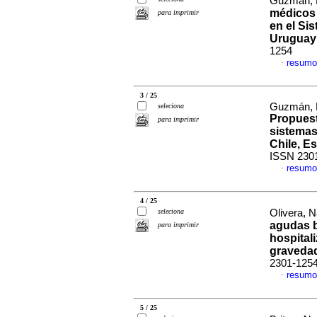
Guzmán, R
médicos 
para imprimir
en el Si
Uruguay
1254
resumo
·
3 / 25
Guzmán, Re
seleciona
Propuest
para imprimir
sistemas
Chile, E
ISSN 230
resumo
·
4 / 25
seleciona
Olivera, N
agudas b
para imprimir
hospital
graveda
2301-125
resumo
·
5 / 25