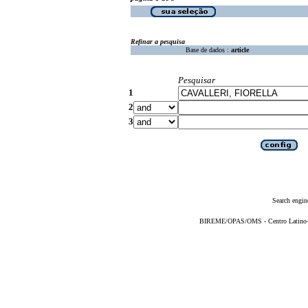
Refinar a pesquisa
Base de dados :
article
Pesquisar
1
2
3
Search engin
BIREME/OPAS/OMS - Centro Latino-Am