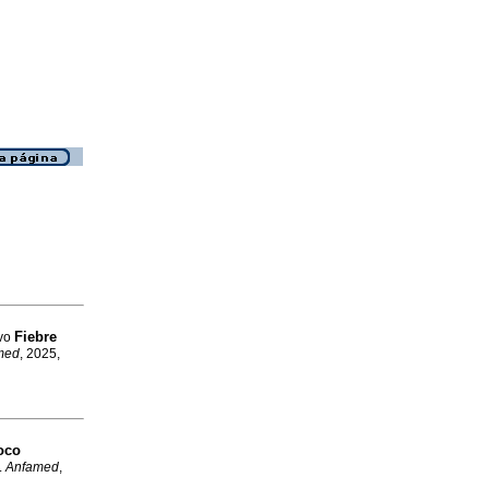
Fiebre
avo
med
, 2025,
poco
.
Anfamed
,