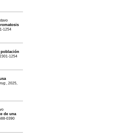
stavo
bromatosis
01-1254
 población
N 2301-1254
usa
rug.
, 2025,
avo
te de una
1688-0390