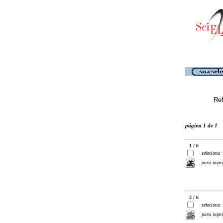
Ref
página 1 de 1
1 / 6
seleciona
para impr
2 / 6
seleciona
para impr