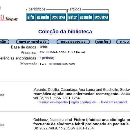
Coleção da biblioteca
Base de dados :
article
Pesquisa :
CASURIAGA, ANA LAURA [Autor]
erências encontradas :
refinar
6
[
]
Mostrando:
1 .. 6
no formato [
ISO 690
]
Macedo, Cecilia, Casuriaga, Ana Laura and Giachetto, Gust
reumática aguda: una enfermedad reemergente.
.
Anfa
imir
vol.12, no.1. ISSN 2301-1254
|
|
resumo em espanhol
inglês
português
texto em espanhol
·
·
Fiebre tifoidea: una etiología 
Goldaraz, Joaquina et al.
frecuente de síndrome febril prolongado en pediatría.
imir
Dic 2022, vol.9, no.2. ISSN 2301-1254