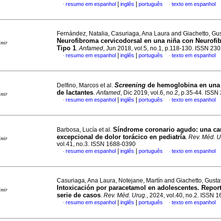
|
|
resumo em espanhol
inglês
português
texto em espanhol
·
·
Fernández, Natalia, Casuriaga, Ana Laura and Giachetto, Gu
Neurofibroma cervicodorsal en una niña con Neurofi
imir
Tipo 1
.
Anfamed
, Jun 2018, vol.5, no.1, p.118-130. ISSN 23
|
|
resumo em espanhol
inglês
português
texto em espanhol
·
·
Screening
de hemoglobina en una
Delfino, Marcos et al.
de lactantes
.
Anfamed
, Dic 2019, vol.6, no.2, p.35-44. ISS
imir
|
|
resumo em espanhol
inglês
português
texto em espanhol
·
·
Síndrome coronario agudo: una ca
Barbosa, Lucía et al.
excepcional de dolor torácico en pediatría
.
Rev. Méd. U
imir
vol.41, no.3. ISSN 1688-0390
|
|
resumo em espanhol
inglês
português
texto em espanhol
·
·
Casuriaga, Ana Laura, Notejane, Martín and Giachetto, Gust
Intoxicación por paracetamol en adolescentes. Repor
imir
serie de casos
.
Rev. Méd. Urug.
, 2024, vol.40, no.2. ISSN 
|
|
resumo em espanhol
inglês
português
texto em espanhol
·
·