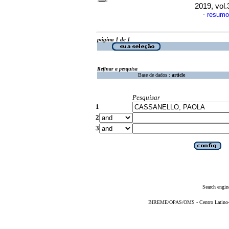
2019, vol.
resumo
·
página 1 de 1
Refinar a pesquisa
Base de dados :
article
Pesquisar
1
2
3
Search engin
BIREME/OPAS/OMS - Centro Latino-Am