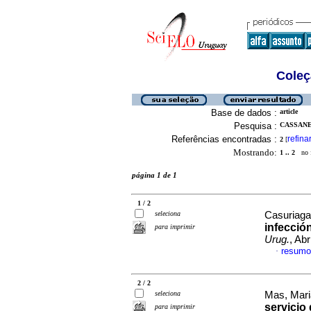
Coleç
Base de dados :
article
Pesquisa :
CASSANE
Referências encontradas :
refina
2
[
Mostrando:
1 .. 2
no f
página 1 de 1
1 / 2
seleciona
Casuriaga,
infecció
para imprimir
Urug.
, Ab
resumo
·
2 / 2
seleciona
Mas, Mari
servicio
para imprimir