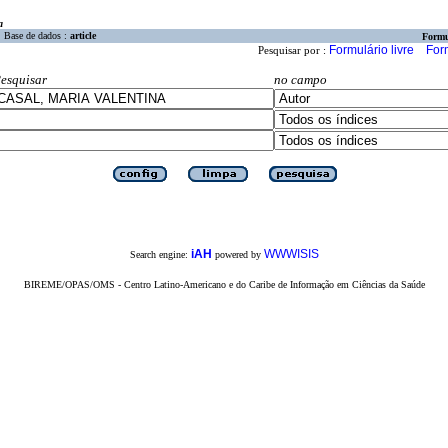
a
Base de dados :
article
Formu
Formulário livre
For
Pesquisar por :
esquisar
no campo
iAH
WWWISIS
Search engine:
powered by
BIREME/OPAS/OMS - Centro Latino-Americano e do Caribe de Informação em Ciências da Saúde