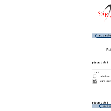
Ref
página 1 de 1
1 / 1
seleciona
para impr
página 1 de 1