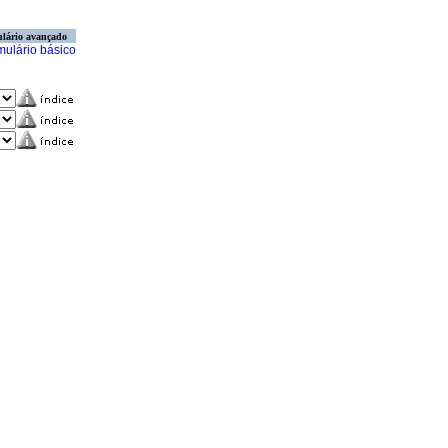
lário avançado
mulário básico