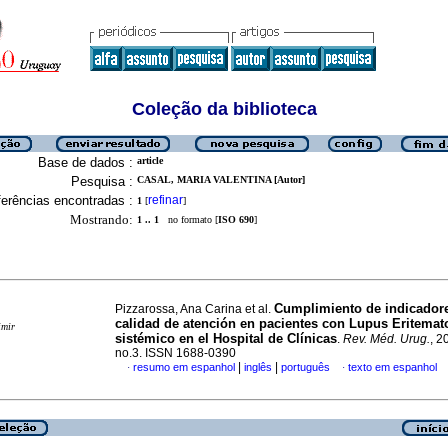
Coleção da biblioteca
Base de dados :
article
Pesquisa :
CASAL, MARIA VALENTINA [Autor]
erências encontradas :
refinar
1
[
]
Mostrando:
1 .. 1
no formato [
ISO 690
]
Cumplimiento de indicador
Pizzarossa, Ana Carina et al.
calidad de atención en pacientes con Lupus Eritemat
imir
sistémico en el Hospital de Clínicas
.
Rev. Méd. Urug.
, 2
no.3. ISSN 1688-0390
|
|
resumo em espanhol
inglês
português
texto em espanhol
·
·