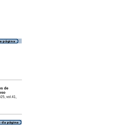
es de
oso
025, vol.41,