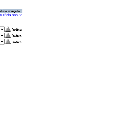
lário avançado
mulário básico