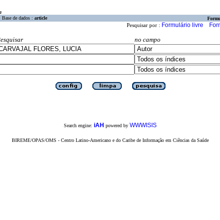
a
Base de dados :
article
Formu
Formulário livre
For
Pesquisar por :
esquisar
no campo
iAH
WWWISIS
Search engine:
powered by
BIREME/OPAS/OMS - Centro Latino-Americano e do Caribe de Informação em Ciências da Saúde