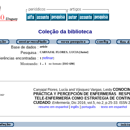
Coleção da biblioteca
Base de dados :
article
Pesquisa :
CARVAJAL FLORES, LUCIA [Autor]
erências encontradas :
refinar
1
[
]
Mostrando:
1 .. 1
no formato [
ISO 690
]
CONOCIM
Carvajal Flores, Lucía and Vásquez Vargas, Leidy
PRÁCTICA Y PERCEPCIÓN DE ENFERMERAS RESP
imir
TELE-ENFERMERÍA COMO ESTRATEGIA DE CONTIN
CUIDADO
.
Enfermería
, Dic 2016, vol.5, no.2, p.25-33. ISSN
|
|
resumo em espanhol
inglês
português
texto em espanhol
·
·