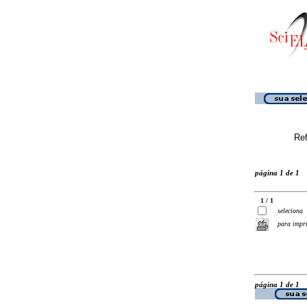
Ref
página 1 de 1
1 / 1
seleciona
para impr
página 1 de 1