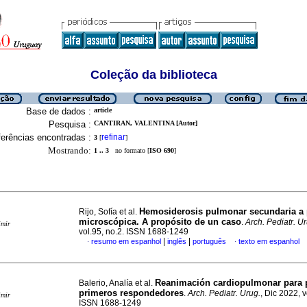
Coleção da biblioteca
Base de dados :
article
Pesquisa :
CANTIRAN, VALENTINA [Autor]
erências encontradas :
refinar
3
[
]
Mostrando:
1 .. 3
no formato [
ISO 690
]
Hemosiderosis pulmonar secundaria a p
Rijo, Sofía et al.
microscópica. A propósito de un caso
.
Arch. Pediatr. U
imir
vol.95, no.2. ISSN 1688-1249
|
|
resumo em espanhol
inglês
português
texto em espanhol
·
·
Reanimación cardiopulmonar para 
Balerio, Analía et al.
primeros respondedores
.
Arch. Pediatr. Urug.
, Dic 2022, v
imir
ISSN 1688-1249