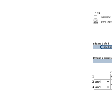
3 / 3
seleciona
para impr
página 1 de 1
Refinar a pesquis
P
1
2
3