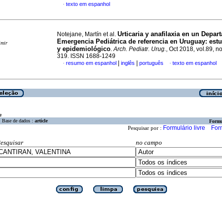
texto em espanhol
·
Urticaria y anafilaxia en un Depa
Notejane, Martín et al.
Emergencia Pediátrica de referencia en Uruguay: estu
imir
y epidemiológico
.
Arch. Pediatr. Urug.
, Oct 2018, vol.89, no
319. ISSN 1688-1249
|
|
resumo em espanhol
inglês
português
texto em espanhol
·
·
a
Base de dados :
article
Formu
Formulário livre
For
Pesquisar por :
esquisar
no campo