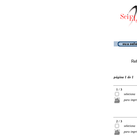
Ref
página 1 de 1
1 / 3
seleciona
para impr
2 / 3
seleciona
para impr