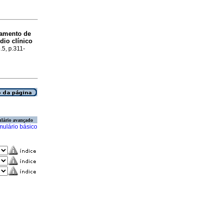
rtamento de
dio clínico
.5, p.311-
lário avançado
mulário básico