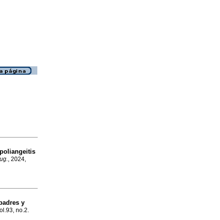
oliangeitis
rug.
, 2024,
padres y
ol.93, no.2.