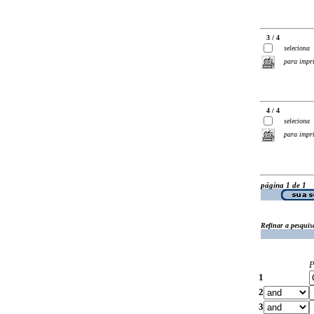
3 / 4
seleciona
para impr
4 / 4
seleciona
para impr
página 1 de 1
Refinar a pesquis
P
1
2
3