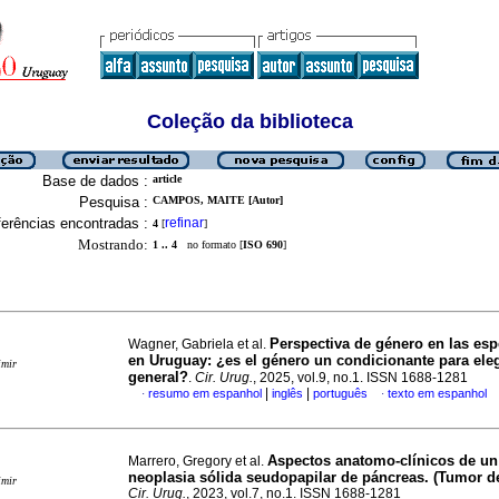
Coleção da biblioteca
Base de dados :
article
Pesquisa :
CAMPOS, MAITE [Autor]
erências encontradas :
refinar
4
[
]
Mostrando:
1 .. 4
no formato [
ISO 690
]
Perspectiva de género en las esp
Wagner, Gabriela et al.
en Uruguay: ¿es el género un condicionante para eleg
imir
general?
.
Cir. Urug.
, 2025, vol.9, no.1. ISSN 1688-1281
|
|
resumo em espanhol
inglês
português
texto em espanhol
·
·
Aspectos anatomo-clínicos de un
Marrero, Gregory et al.
neoplasia sólida seudopapilar de páncreas. (Tumor de
imir
Cir. Urug.
, 2023, vol.7, no.1. ISSN 1688-1281