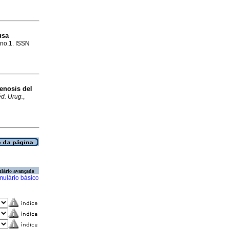
usa
, no.1. ISSN
enosis del
d. Urug.
,
lário avançado
mulário básico