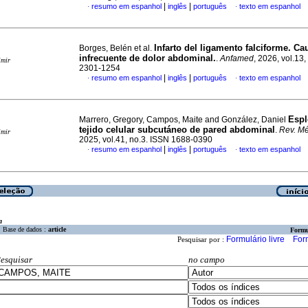
|
|
resumo em espanhol
inglês
português
texto em espanhol
·
·
Infarto del ligamento falciforme. Ca
Borges, Belén et al.
infrecuente de dolor abdominal.
.
Anfamed
, 2026, vol.13
imir
2301-1254
|
|
resumo em espanhol
inglês
português
texto em espanhol
·
·
Espl
Marrero, Gregory, Campos, Maite and González, Daniel
tejido celular subcutáneo de pared abdominal
.
Rev. Mé
imir
2025, vol.41, no.3. ISSN 1688-0390
|
|
resumo em espanhol
inglês
português
texto em espanhol
·
·
a
Base de dados :
article
Formu
Formulário livre
For
Pesquisar por :
esquisar
no campo