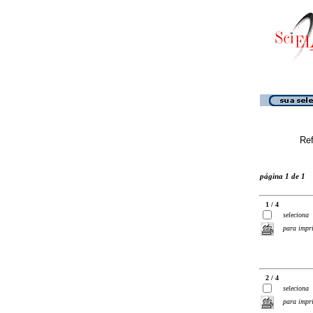
Ref
página 1 de 1
1 / 4
seleciona
para impr
2 / 4
seleciona
para impr