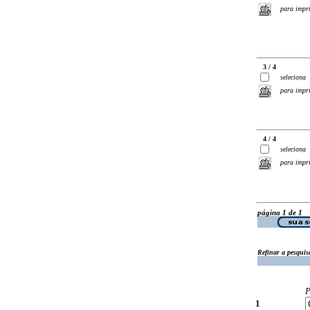
para impr
3 / 4
seleciona
para impr
4 / 4
seleciona
para impr
página 1 de 1
Refinar a pesquis
P
1