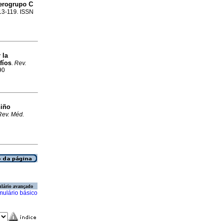
erogrupo C
113-119. ISSN
 la
fíos
.
Rev.
90
niño
Rev. Méd.
lário avançado
mulário básico