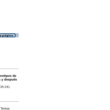
erotipos de
s y después
.235-241.
, Teresa