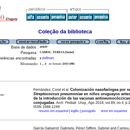
Coleção da biblioteca
Base de dados :
article
Pesquisa :
CAMOU, TERESA [Autor]
erências encontradas :
refinar
4
[
]
Mostrando:
1 .. 4
no formato [
ISO 690
]
Colonización nasofaríngea por s
Fernández, Coral et al.
Streptococcus pneumoniae
en niños uruguayos ante
imir
de la introducción de las vacunas antineumocóccicas
conjugadas
.
Arch. Pediatr. Urug.
, Ago 2018, vol.89, no.4, p
ISSN 1688-1249
|
|
resumo em espanhol
inglês
português
texto em espanhol
·
·
García Gabarrot, Gabriela, Pérez Giffoni, Gabriel and Camou