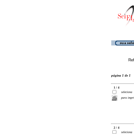
Ref
página 1 de 1
1 / 4
seleciona
para impr
2 / 4
seleciona