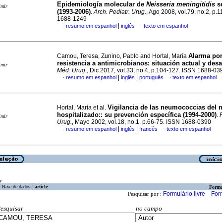
Epidemiología molecular de
Neisseria meningitidis
s
imir
(1993-2006)
.
Arch. Pediatr. Urug.
, Ago 2008, vol.79, no.2, p.
1688-1249
|
resumo em espanhol
inglês
texto em espanhol
·
·
Alarma por
Camou, Teresa, Zunino, Pablo and Hortal, María
resistencia a antimicrobianos: situación actual y desa
imir
Méd. Urug.
, Dic 2017, vol.33, no.4, p.104-127. ISSN 1688-03
|
|
resumo em espanhol
inglês
português
texto em espanhol
·
·
Vigilancia de las neumococcias del 
Hortal, María et al.
hospitalizado:
:
su prevención específica
(1994-2000)
.
imir
Urug.
, Mayo 2002, vol.18, no.1, p.66-75. ISSN 1688-0390
|
|
resumo em espanhol
inglês
francês
texto em espanhol
·
·
a
Base de dados :
article
Formu
Formulário livre
For
Pesquisar por :
esquisar
no campo