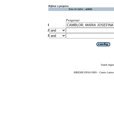
Refinar a pesquisa
Base de dados :
article
Pesquisar
1
2
3
Search engin
BIREME/OPAS/OMS - Centro Latino-Am