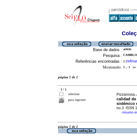
Coleç
Base de dados :
article
Pesquisa :
CAMBLOR
Referências encontradas :
refina
1
[
Mostrando:
1 .. 1
no f
página 1 de 1
1 / 1
seleciona
Pizzarossa, 
calidad de
para imprimir
sistémico 
no.3. ISSN 
resumo e
·
página 1 de 1