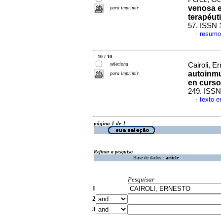
venosa e
para imprimir
terapéut
57. ISSN 
resumo
·
10 / 10
seleciona
Cairoli, E
autoinmu
para imprimir
en curso
249. ISSN
texto 
·
página 1 de 1
Refinar a pesquisa
Base de dados :
article
Pesquisar
1
2
3