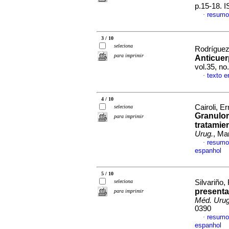
p.15-18. 
resumo
·
3 / 10
seleciona
Rodríguez,
para imprimir
Anticuer
vol.35, n
texto 
·
4 / 10
Cairoli, E
seleciona
Granulo
para imprimir
tratamie
Urug.
, Ma
resumo
·
espanhol
5 / 10
seleciona
Silvariño,
presenta
para imprimir
Méd. Urug
0390
resumo
·
espanhol