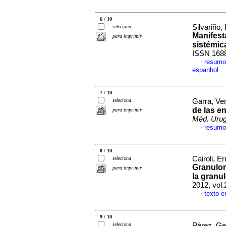
6 / 10
Silvariño,
seleciona
Manifest
para imprimir
sistémic
ISSN 168
resumo
·
espanhol
7 / 10
seleciona
Garra, Ver
de las e
para imprimir
Méd. Urug
resumo
·
8 / 10
Cairoli, E
seleciona
Granulom
para imprimir
la granu
2012, vol.
texto 
·
9 / 10
seleciona
Pérez, Ger