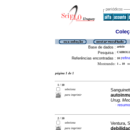
Coleç
Base de dados :
article
Pesquisa :
CAIROLI,
Referências encontradas :
refin
10
[
Mostrando:
1 .. 10
no 
página 1 de 1
1 / 10
seleciona
Sanguinett
autoinmu
para imprimir
Urug. Med.
resumo
·
2 / 10
seleciona
Ventura, S
debilida
para imprimir