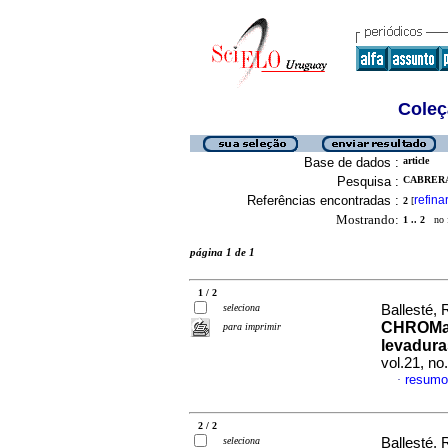
Coleç
Base de dados :
article
Pesquisa :
CABRERA,
Referências encontradas :
refina
2
[
Mostrando:
1 .. 2
no f
página 1 de 1
1 / 2
seleciona
Ballesté, 
CHROMaga
para imprimir
levadura
vol.21, n
resumo
·
2 / 2
seleciona
Ballesté, 