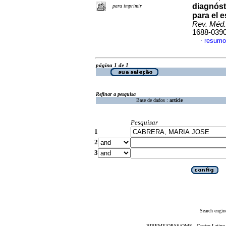
diagnós
para imprimir
para el e
Rev. Méd.
1688-039
resumo
·
página 1 de 1
Refinar a pesquisa
Base de dados :
article
Pesquisar
1
2
3
Search engin
BIREME/OPAS/OMS - Centro Latino-Am