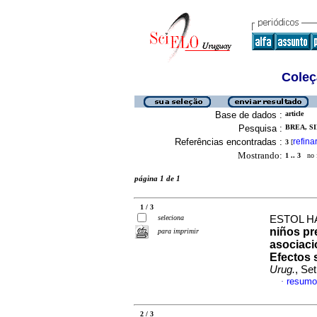
Coleç
Base de dados :
article
Pesquisa :
BREA, SI
Referências encontradas :
refina
3
[
Mostrando:
1 .. 3
no f
página 1 de 1
1 / 3
seleciona
ESTOL HA
niños pr
para imprimir
asociaci
Efectos 
Urug.
, Se
resumo
·
2 / 3