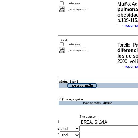
seleciona
Muiño, Adr
pulmonar
para imprimir
obesida
p.109-115
resumo
·
3 / 3
seleciona
Torello, P
diferenc
para imprimir
los de 
2009, vol
resumo
·
página 1 de 1
Refinar a pesquisa
Base de dados :
article
Pesquisar
1
2
3