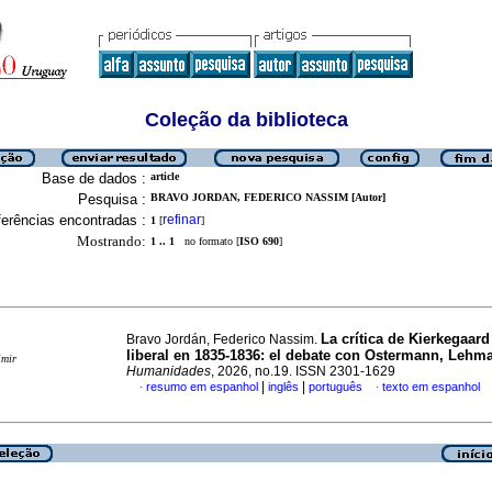
Coleção da biblioteca
Base de dados :
article
Pesquisa :
BRAVO JORDAN, FEDERICO NASSIM [Autor]
erências encontradas :
refinar
1
[
]
Mostrando:
1 .. 1
no formato [
ISO 690
]
La crítica de Kierkegaard
Bravo Jordán, Federico Nassim.
liberal en 1835-1836: el debate con Ostermann, Lehm
imir
Humanidades
, 2026, no.19. ISSN 2301-1629
|
|
resumo em espanhol
inglês
português
texto em espanhol
·
·