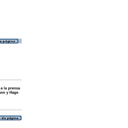
 a la prensa
ann y Hage
.