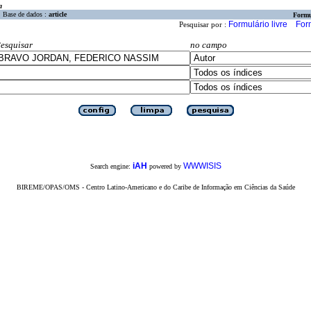
a
Base de dados :
article
Formu
Formulário livre
For
Pesquisar por :
esquisar
no campo
iAH
WWWISIS
Search engine:
powered by
BIREME/OPAS/OMS - Centro Latino-Americano e do Caribe de Informação em Ciências da Saúde