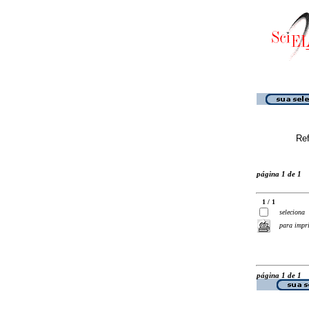
Ref
página 1 de 1
1 / 1
seleciona
para impr
página 1 de 1