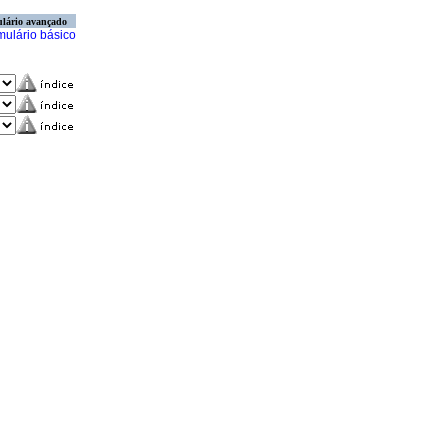
lário avançado
mulário básico