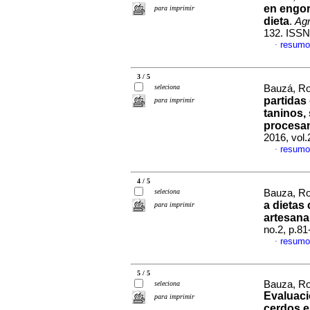
en engor
para imprimir
dieta
.
Agr
132. ISSN
resumo
·
3 / 5
seleciona
Bauzá, Ro
partidas
para imprimir
taninos,
procesa
2016, vol.
resumo
·
4 / 5
seleciona
Bauza, Ro
a dietas
para imprimir
artesana
no.2, p.8
resumo
·
5 / 5
Bauza, Ro
seleciona
Evaluaci
para imprimir
cerdos 