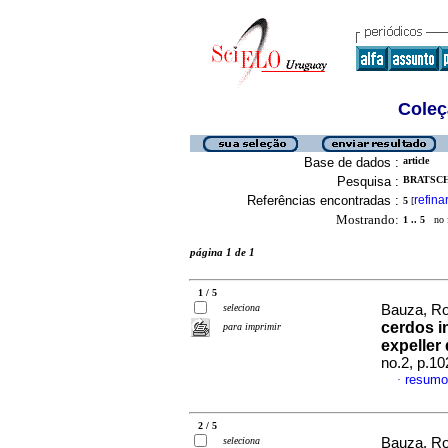
Coleç
Base de dados :
article
Pesquisa :
BRATSCHI
Referências encontradas :
refina
5
[
Mostrando:
1 .. 5
no f
página 1 de 1
1 / 5
seleciona
Bauza, Ro
cerdos i
para imprimir
expeller
no.2, p.1
resumo
·
2 / 5
seleciona
Bauza, Ro