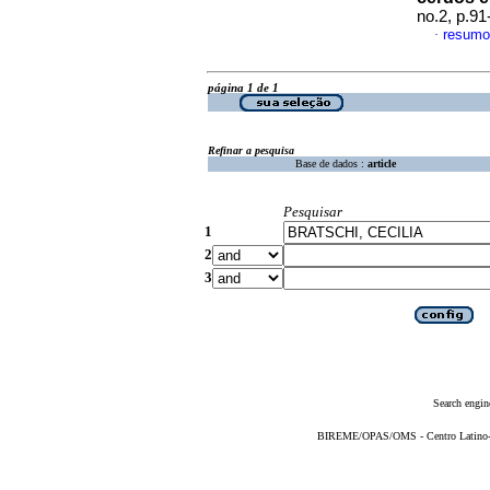
no.2, p.9
resumo
·
página 1 de 1
Refinar a pesquisa
Base de dados :
article
Pesquisar
1
2
3
Search engin
BIREME/OPAS/OMS - Centro Latino-Am