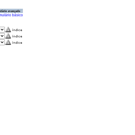
lário avançado
mulário básico