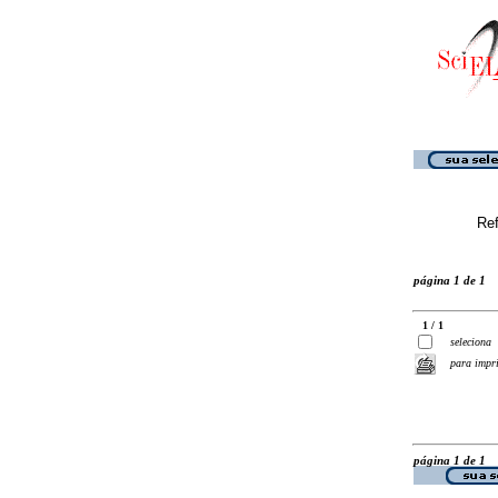
Ref
página 1 de 1
1 / 1
seleciona
para impr
página 1 de 1