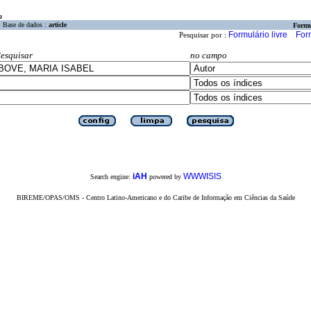
a
Base de dados :
article
Formu
Formulário livre
For
Pesquisar por :
esquisar
no campo
iAH
WWWISIS
Search engine:
powered by
BIREME/OPAS/OMS - Centro Latino-Americano e do Caribe de Informação em Ciências da Saúde