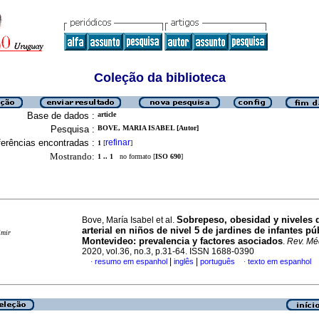
Coleção da biblioteca
Base de dados :
article
Pesquisa :
BOVE, MARIA ISABEL [Autor]
erências encontradas :
refinar
1
[
]
Mostrando:
1 .. 1
no formato [
ISO 690
]
Sobrepeso, obesidad y niveles 
Bove, María Isabel et al.
arterial en niños de nivel 5 de jardines de infantes pú
imir
Montevideo: prevalencia y factores asociados
.
Rev. Mé
2020, vol.36, no.3, p.31-64. ISSN 1688-0390
|
|
resumo em espanhol
inglês
português
texto em espanhol
·
·