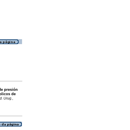
de presión
blicos de
d. Urug.
,