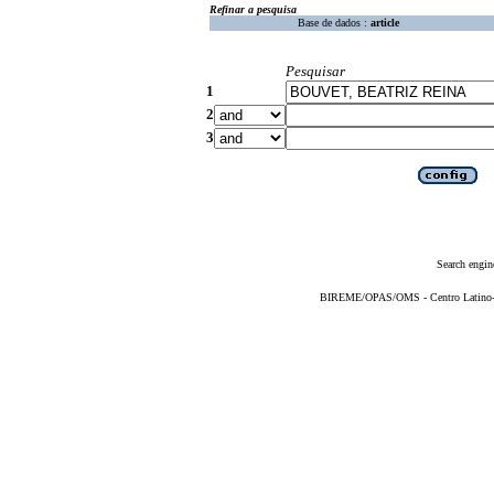
Refinar a pesquisa
Base de dados :
article
Pesquisar
1
2
3
Search engin
BIREME/OPAS/OMS - Centro Latino-Am