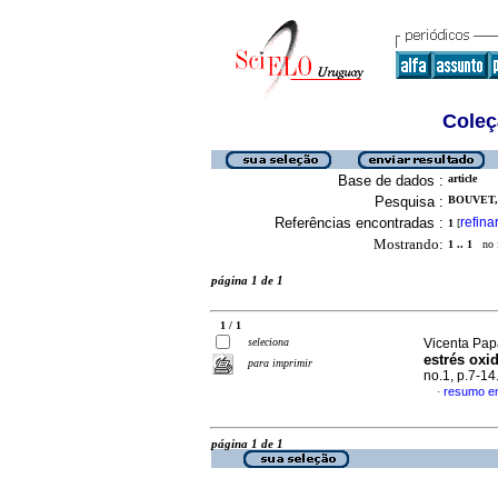
Coleç
Base de dados :
article
Pesquisa :
BOUVET, 
Referências encontradas :
refina
1
[
Mostrando:
1 .. 1
no f
página 1 de 1
1 / 1
seleciona
Vicenta Papa
estrés oxi
para imprimir
no.1, p.7-1
resumo e
·
página 1 de 1