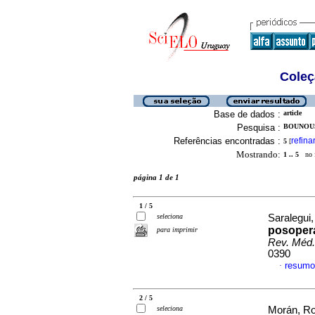
Coleç
Base de dados :
article
Pesquisa :
BOUNOUS
Referências encontradas :
refina
5
[
Mostrando:
1 .. 5
no f
página 1 de 1
1 / 5
seleciona
Saralegui,
posopera
para imprimir
Rev. Méd.
0390
resumo
·
2 / 5
seleciona
Morán, Ros