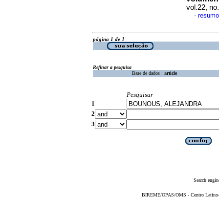
vol.22, n
resumo
·
página 1 de 1
Refinar a pesquisa
Base de dados :
article
Pesquisar
1
2
3
Search engin
BIREME/OPAS/OMS - Centro Latino-Am