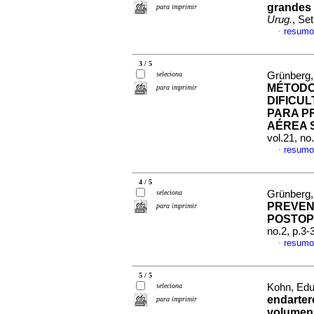
grandes 
para imprimir
Urug.
, Se
resumo
·
3 / 5
seleciona
Grünberg,
MÉTODO
para imprimir
DIFICU
PARA P
AÉREA 
vol.21, no
resumo
·
4 / 5
seleciona
Grünberg,
PREVEN
para imprimir
POSTOP
no.2, p.3
resumo
·
5 / 5
seleciona
Kohn, Edu
endarter
para imprimir
volumen 