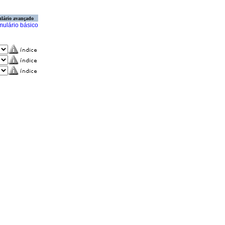
lário avançado
mulário básico