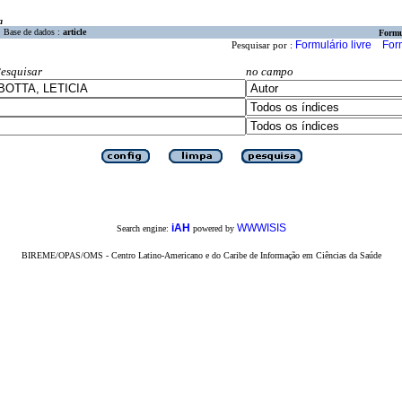
a
Base de dados :
article
Formu
Formulário livre
For
Pesquisar por :
esquisar
no campo
iAH
WWWISIS
Search engine:
powered by
BIREME/OPAS/OMS - Centro Latino-Americano e do Caribe de Informação em Ciências da Saúde