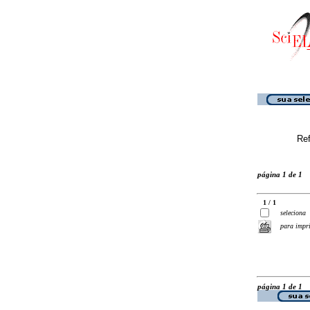
Ref
página 1 de 1
1 / 1
seleciona
para impr
página 1 de 1