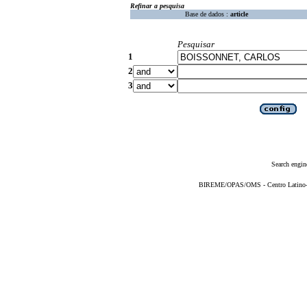
Refinar a pesquisa
Base de dados :
article
Pesquisar
1
2
3
Search engin
BIREME/OPAS/OMS - Centro Latino-Am