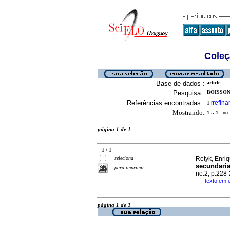
Coleç
Base de dados :
article
Pesquisa :
BOISSON
Referências encontradas :
refina
1
[
Mostrando:
1 .. 1
no f
página 1 de 1
1 / 1
seleciona
Retyk, Enriq
secundaria
para imprimir
no.2, p.228
texto em 
·
página 1 de 1