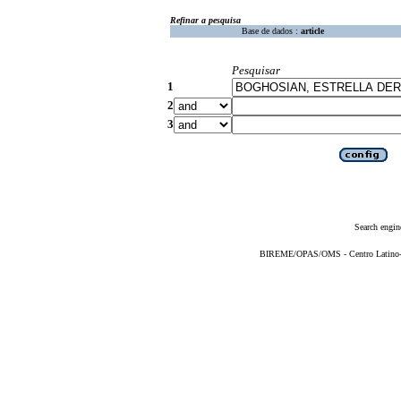
Refinar a pesquisa
Base de dados :
article
Pesquisar
1
2
3
Search engin
BIREME/OPAS/OMS - Centro Latino-Am