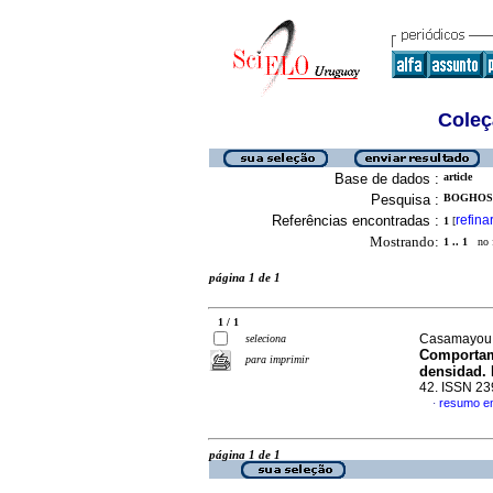
Coleç
Base de dados :
article
Pesquisa :
BOGHOSI
Referências encontradas :
refina
1
[
Mostrando:
1 .. 1
no f
página 1 de 1
1 / 1
Casamayou, 
seleciona
Comportami
para imprimir
densidad. 
42. ISSN 2
resumo e
·
página 1 de 1