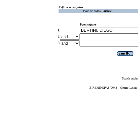
Refinar a pesquisa
Base de dados :
article
Pesquisar
1
2
3
Search engin
BIREME/OPAS/OMS - Centro Latino-Am