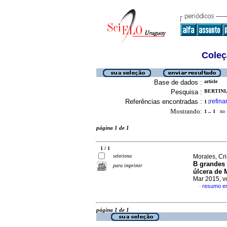
Coleç
Base de dados :
article
Pesquisa :
BERTINI,
Referências encontradas :
refina
1
[
Mostrando:
1 .. 1
no f
página 1 de 1
1 / 1
seleciona
Morales, Cri
B grandes 
para imprimir
úlcera de 
Mar 2015, v
resumo e
·
página 1 de 1