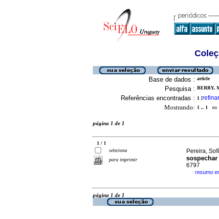
Coleç
Base de dados :
article
Pesquisa :
BERRY, M
Referências encontradas :
refina
1
[
Mostrando:
1 .. 1
no f
página 1 de 1
1 / 1
seleciona
Pereira, Sofí
sospechar 
para imprimir
6797
resumo e
·
página 1 de 1