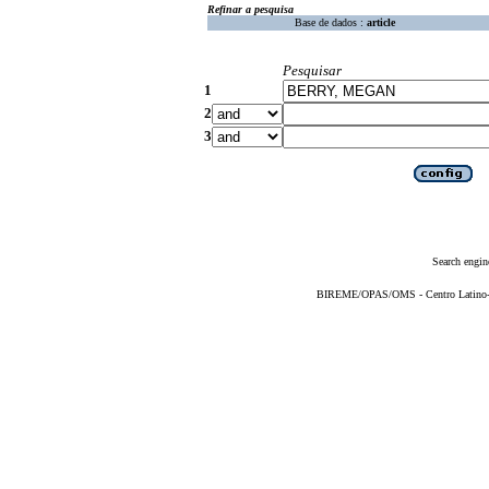
Refinar a pesquisa
Base de dados :
article
Pesquisar
1
2
3
Search engin
BIREME/OPAS/OMS - Centro Latino-Am