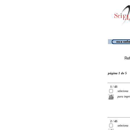
Ref
página 1 de 5
1 / 43
seleciona
para impr
2 / 43
seleciona