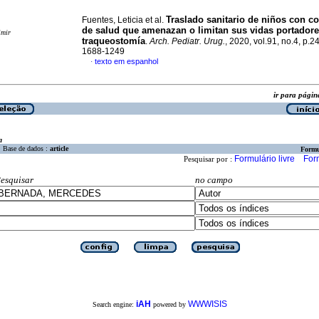
Traslado sanitario de niños con c
Fuentes, Leticia et al.
de salud que amenazan o limitan sus vidas portadore
imir
traqueostomía
.
Arch. Pediatr. Urug.
, 2020, vol.91, no.4, p.
1688-1249
texto em espanhol
·
ir para pág
a
Base de dados :
article
Formu
Formulário livre
For
Pesquisar por :
esquisar
no campo
iAH
WWWISIS
Search engine:
powered by