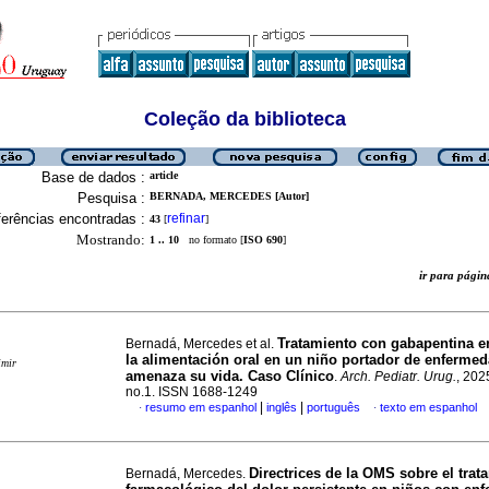
Coleção da biblioteca
Base de dados :
article
Pesquisa :
BERNADA, MERCEDES [Autor]
erências encontradas :
refinar
43
[
]
Mostrando:
1 .. 10
no formato [
ISO 690
]
ir para pág
Tratamiento con gabapentina e
Bernadá, Mercedes et al.
la alimentación oral en un niño portador de enferme
imir
amenaza su vida. Caso Clínico
.
Arch. Pediatr. Urug.
, 202
no.1. ISSN 1688-1249
|
|
resumo em espanhol
inglês
português
texto em espanhol
·
·
Directrices de la OMS sobre el trat
Bernadá, Mercedes.