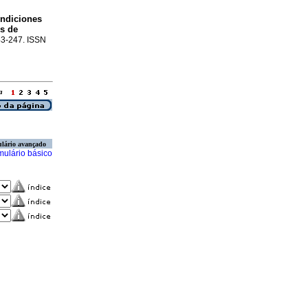
ondiciones
s de
243-247. ISSN
ina
lário avançado
mulário básico