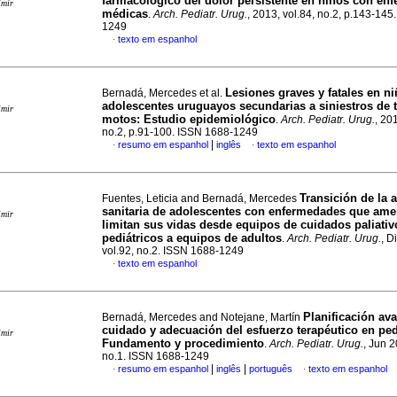
farmacológico del dolor persistente en niños con en
imir
médicas
.
Arch. Pediatr. Urug.
, 2013, vol.84, no.2, p.143-145
1249
texto em espanhol
·
Lesiones graves y fatales en ni
Bernadá, Mercedes et al.
adolescentes uruguayos secundarias a siniestros de t
imir
motos: Estudio epidemiológico
.
Arch. Pediatr. Urug.
, 20
no.2, p.91-100. ISSN 1688-1249
|
resumo em espanhol
inglês
texto em espanhol
·
·
Transición de la 
Fuentes, Leticia and Bernadá, Mercedes
sanitaria de adolescentes con enfermedades que am
imir
limitan sus vidas desde equipos de cuidados paliativ
pediátricos a equipos de adultos
.
Arch. Pediatr. Urug.
, D
vol.92, no.2. ISSN 1688-1249
texto em espanhol
·
Planificación av
Bernadá, Mercedes and Notejane, Martín
cuidado y adecuación del esfuerzo terapéutico en pedi
imir
Fundamento y procedimiento
.
Arch. Pediatr. Urug.
, Jun 2
no.1. ISSN 1688-1249
|
|
resumo em espanhol
inglês
português
texto em espanhol
·
·