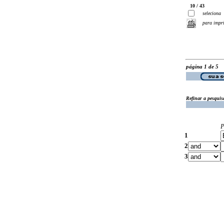
10 / 43
seleciona
para impr
página 1 de 5
Refinar a pesquis
P
1
2
3