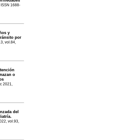
fermedades
. ISSN 1688-
ños y
ránsito por
13, vol.84,
atención
enazan o
os
ic 2021,
anzada del
atría.
022, vol.93,