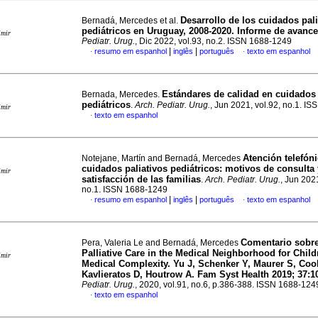
Desarrollo de los cuidados pali
Bernadá, Mercedes et al.
pediátricos en Uruguay, 2008-2020. Informe de avanc
imir
Pediatr. Urug.
, Dic 2022, vol.93, no.2. ISSN 1688-1249
|
|
resumo em espanhol
inglês
português
texto em espanhol
·
·
Estándares de calidad en cuidados 
Bernada, Mercedes.
pediátricos
.
Arch. Pediatr. Urug.
, Jun 2021, vol.92, no.1. I
imir
texto em espanhol
·
Atención telefón
Notejane, Martín and Bernadá, Mercedes
cuidados paliativos pediátricos: motivos de consulta 
imir
satisfacción de las familias
.
Arch. Pediatr. Urug.
, Jun 2021
no.1. ISSN 1688-1249
|
|
resumo em espanhol
inglês
português
texto em espanhol
·
·
Comentario sobre
Pera, Valeria Le and Bernadá, Mercedes
Palliative Care in the Medical Neighborhood for Child
imir
Medical Complexity. Yu J, Schenker Y, Maurer S, Coo
Kavlieratos D, Houtrow A. Fam Syst Health 2019; 37:1
Pediatr. Urug.
, 2020, vol.91, no.6, p.386-388. ISSN 1688-124
texto em espanhol
·