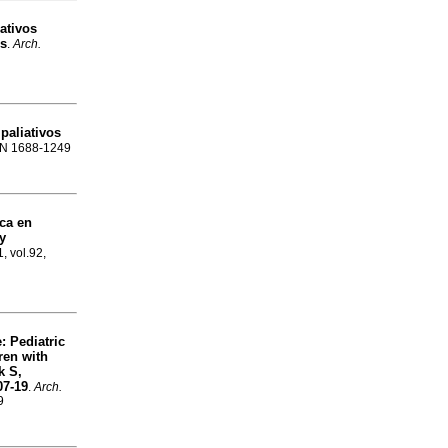
ativos
es
.
Arch.
paliativos
SSN 1688-1249
ica en
y
, vol.92,
: Pediatric
ren with
k S,
07-19
.
Arch.
9