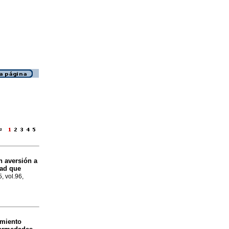
ina
n aversión a
dad que
5, vol.96,
amiento