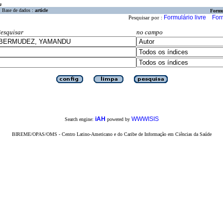
a
Base de dados :
article
Formu
Formulário livre
For
Pesquisar por :
esquisar
no campo
iAH
WWWISIS
Search engine:
powered by
BIREME/OPAS/OMS - Centro Latino-Americano e do Caribe de Informação em Ciências da Saúde