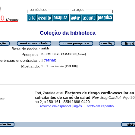
Coleção da biblioteca
Base de dados :
article
Pesquisa :
BERMUDEZ, YAMANDU [Autor]
erências encontradas :
refinar
1
[
]
Mostrando:
1 .. 1
no formato [
ISO 690
]
Factores de riesgo cardiovascular en
Fort, Zoraida et al.
solicitantes de carné de salud
.
Rev.Urug.Cardiol.
, Ago 20
imir
no.2, p.150-161. ISSN 1688-0420
|
resumo em espanhol
inglês
texto em espanhol
·
·