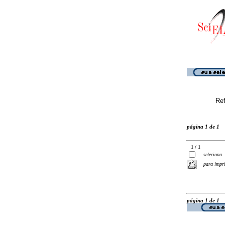
Ref
página 1 de 1
1 / 1
seleciona
para impr
página 1 de 1