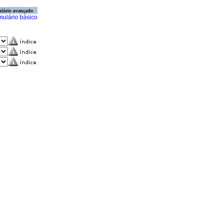
lário avançado
mulário básico