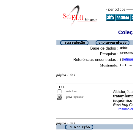
Coleç
Base de dados :
article
Pesquisa :
BERMUDE
Referências encontradas :
refina
1
[
Mostrando:
1 .. 1
no f
página 1 de 1
1 / 1
seleciona
Albistur, Jua
tratamient
para imprimir
isquémico
Rev.Urug.Ca
resumo e
·
página 1 de 1