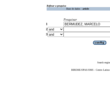
Refinar a pesquisa
Base de dados :
article
Pesquisar
1
2
3
Search engin
BIREME/OPAS/OMS - Centro Latino-Am