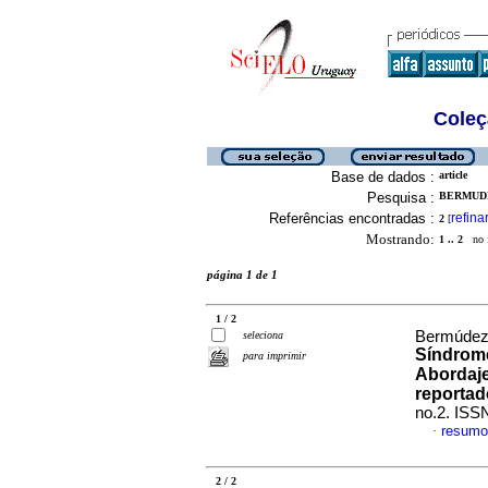
Coleç
Base de dados :
article
Pesquisa :
BERMUDE
Referências encontradas :
refina
2
[
Mostrando:
1 .. 2
no f
página 1 de 1
1 / 2
Bermúdez,
seleciona
Síndrome 
para imprimir
Abordaje
reporta
no.2. ISS
resumo
·
2 / 2