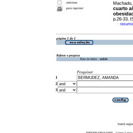
seleciona
Machado, 
cuarto a
para imprimir
obesida
p.26-33. 
resumo
·
página 1 de 1
Refinar a pesquisa
Base de dados :
article
Pesquisar
1
2
3
Search engin
BIREME/OPAS/OMS - Centro Latino-Am