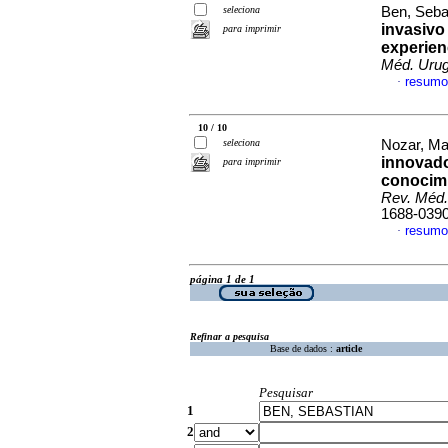
seleciona
Ben, Sebas
invasivo
para imprimir
experien
Méd. Urug
resumo
·
10 / 10
seleciona
Nozar, Mar
innovado
para imprimir
conocim
Rev. Méd.
1688-039
resumo
·
página 1 de 1
Refinar a pesquisa
Base de dados :
article
Pesquisar
1
2