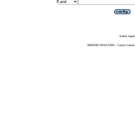
3
Search engin
BIREME/OPAS/OMS - Centro Latino-Am