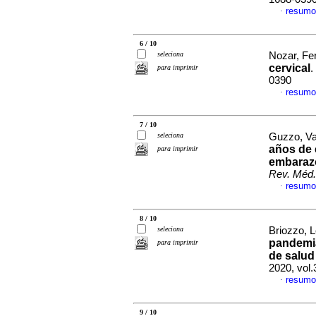
resumo
·
6 / 10
seleciona
Nozar, Fe
cervical
.
para imprimir
0390
resumo
·
7 / 10
seleciona
Guzzo, Va
años de 
para imprimir
embarazo
Rev. Méd.
resumo
·
8 / 10
seleciona
Briozzo, L
pandemia
para imprimir
de salud
2020, vol
resumo
·
9 / 10