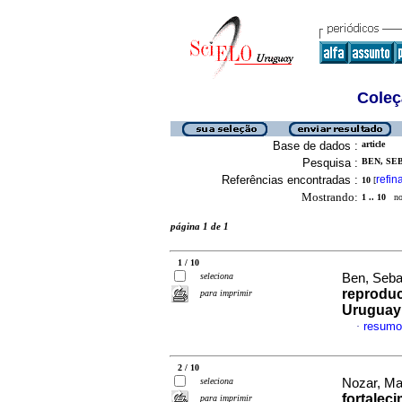
Coleç
Base de dados :
article
Pesquisa :
BEN, SEB
Referências encontradas :
refin
10
[
Mostrando:
1 .. 10
no 
página 1 de 1
1 / 10
seleciona
Ben, Sebas
reproduc
para imprimir
Uruguay
resumo
·
2 / 10
seleciona
Nozar, Mar
fortalec
para imprimir