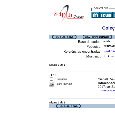
Coleç
Base de dados :
article
Pesquisa :
BEDMAR,
Referências encontradas :
refina
1
[
Mostrando:
1 .. 1
no f
página 1 de 1
1 / 1
seleciona
Gianelli, Val
intraespec
para imprimir
2017, vol.2
resumo e
·
página 1 de 1