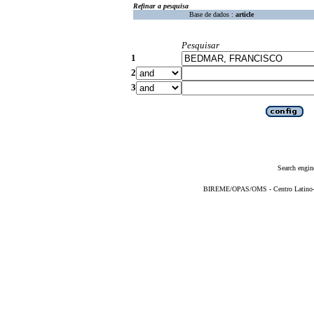
Refinar a pesquisa
Base de dados :
article
Pesquisar
1
2
3
Search engin
BIREME/OPAS/OMS - Centro Latino-Am