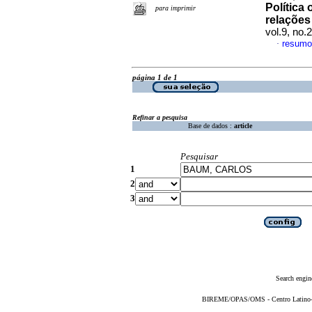
Política
para imprimir
relações 
vol.9, no.
resumo
·
página 1 de 1
Refinar a pesquisa
Base de dados :
article
Pesquisar
1
2
3
Search engin
BIREME/OPAS/OMS - Centro Latino-Am