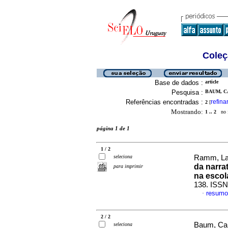
Coleç
Base de dados :
article
Pesquisa :
BAUM, CA
Referências encontradas :
refina
2
[
Mostrando:
1 .. 2
no f
página 1 de 1
1 / 2
seleciona
Ramm, Laí
da narra
para imprimir
na escol
138. ISSN
resumo
·
2 / 2
Baum, Car
seleciona