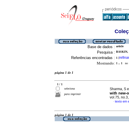
Coleç
Base de dados :
article
Pesquisa :
BASKIN, 
Referências encontradas :
refina
1
[
Mostrando:
1 .. 1
no f
página 1 de 1
1 / 1
seleciona
Sharma, S et
with new-o
para imprimir
vol.75, no.
texto em 
·
página 1 de 1