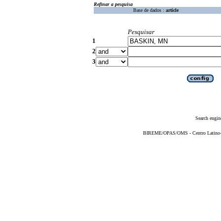
Refinar a pesquisa
Base de dados :
article
Pesquisar
1
2
3
Search engin
BIREME/OPAS/OMS - Centro Latino-Am