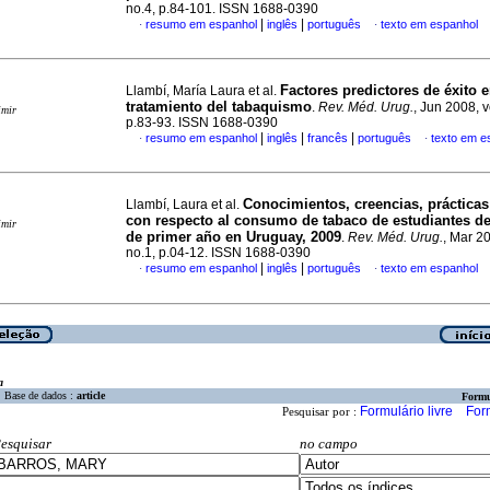
no.4, p.84-101. ISSN 1688-0390
|
|
resumo em espanhol
inglês
português
texto em espanhol
·
·
Factores predictores de éxito e
Llambí, María Laura et al.
tratamiento del tabaquismo
.
Rev. Méd. Urug.
, Jun 2008, v
imir
p.83-93. ISSN 1688-0390
|
|
|
resumo em espanhol
inglês
francês
português
texto em e
·
·
Conocimientos, creencias, prácticas
Llambí, Laura et al.
con respecto al consumo de tabaco de estudiantes d
imir
de primer año en Uruguay, 2009
.
Rev. Méd. Urug.
, Mar 20
no.1, p.04-12. ISSN 1688-0390
|
|
resumo em espanhol
inglês
português
texto em espanhol
·
·
a
Base de dados :
article
Formu
Formulário livre
For
Pesquisar por :
esquisar
no campo