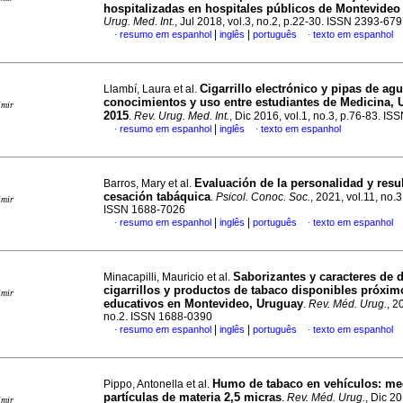
hospitalizadas en hospitales públicos de Montevideo
Urug. Med. Int.
, Jul 2018, vol.3, no.2, p.22-30. ISSN 2393-67
|
|
resumo em espanhol
inglês
português
texto em espanhol
·
·
Cigarrillo electrónico y pipas de ag
Llambí, Laura et al.
conocimientos y uso entre estudiantes de Medicina, 
imir
2015
.
Rev. Urug. Med. Int.
, Dic 2016, vol.1, no.3, p.76-83. I
|
resumo em espanhol
inglês
texto em espanhol
·
·
Evaluación de la personalidad y resu
Barros, Mary et al.
cesación tabáquica
.
Psicol. Conoc. Soc.
, 2021, vol.11, no.3
imir
ISSN 1688-7026
|
|
resumo em espanhol
inglês
português
texto em espanhol
·
·
Saborizantes y caracteres de 
Minacapilli, Mauricio et al.
cigarrillos y productos de tabaco disponibles próxim
imir
educativos en Montevideo, Uruguay
.
Rev. Méd. Urug.
, 2
no.2. ISSN 1688-0390
|
|
resumo em espanhol
inglês
português
texto em espanhol
·
·
Humo de tabaco en vehículos: me
Pippo, Antonella et al.
partículas de materia 2,5 micras
.
Rev. Méd. Urug.
, Dic 20
imir