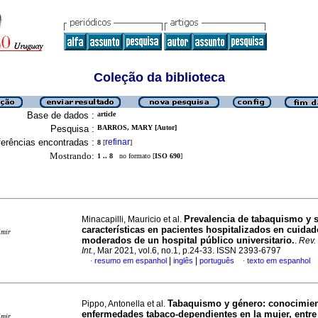
Coleção da biblioteca
Base de dados :
article
Pesquisa :
BARROS, MARY [Autor]
erências encontradas :
refinar
8
[
]
Mostrando:
1 .. 8
no formato [
ISO 690
]
Prevalencia de tabaquismo y 
Minacapilli, Mauricio et al.
características en pacientes hospitalizados en cuida
imir
moderados de un hospital público universitario.
.
Rev.
Int.
, Mar 2021, vol.6, no.1, p.24-33. ISSN 2393-6797
|
|
resumo em espanhol
inglês
português
texto em espanhol
·
·
Tabaquismo y género: conocimien
Pippo, Antonella et al.
enfermedades tabaco-dependientes en la mujer, entre
imir