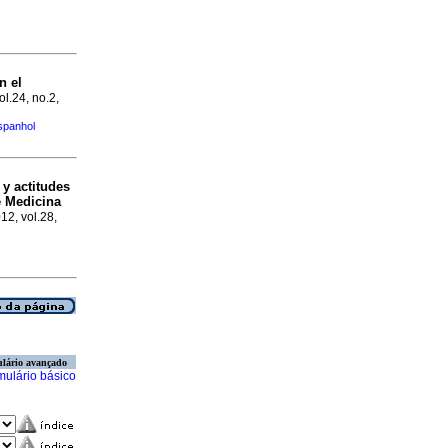
n el
ol.24, no.2,
spanhol
 y actitudes
e Medicina
12, vol.28,
lário avançado
mulário básico