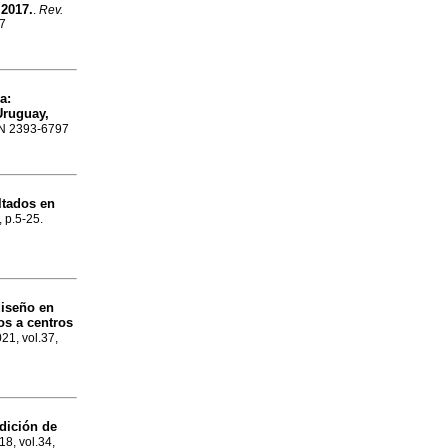
 2017.
.
Rev.
97
ua
:
Uruguay,
SSN 2393-6797
ltados en
, p.5-25.
diseño en
os a centros
021, vol.37,
dición de
18, vol.34,