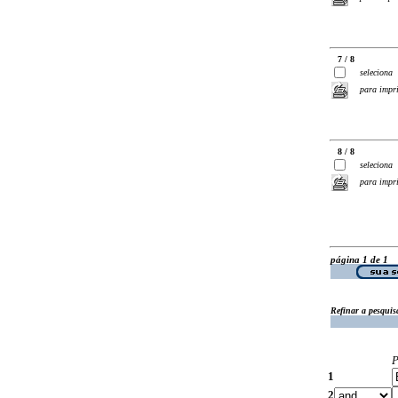
7 / 8
seleciona
para impr
8 / 8
seleciona
para impr
página 1 de 1
Refinar a pesquis
P
1
2