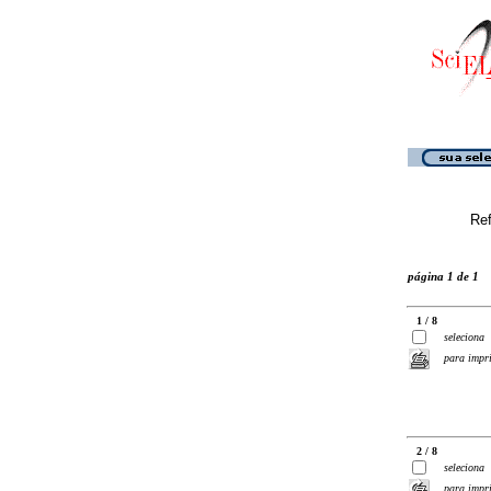
Ref
página 1 de 1
1 / 8
seleciona
para impr
2 / 8
seleciona
para impr