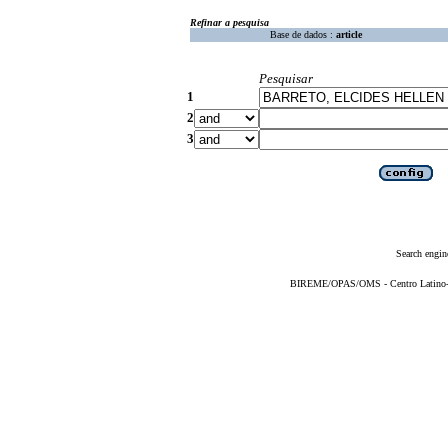
Refinar a pesquisa
Base de dados :
article
Pesquisar
1
2
3
Search engin
BIREME/OPAS/OMS - Centro Latino-Am