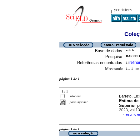
Coleç
Base de dados :
article
Pesquisa :
BARRETO
Referências encontradas :
refina
1
[
Mostrando:
1 .. 1
no f
página 1 de 1
1 / 1
Barreto, El
seleciona
Estima de 
para imprimir
Superior pr
2023, vol.1
resumo e
·
página 1 de 1