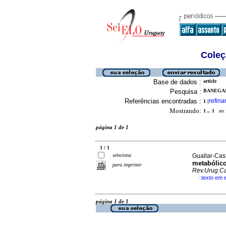
Coleç
Base de dados :
article
Pesquisa :
BANEGAS,
Referências encontradas :
refina
1
[
Mostrando:
1 .. 1
no f
página 1 de 1
1 / 1
seleciona
Guallar-Casti
metabólico
para imprimir
Rev.Urug.Ca
texto em 
·
página 1 de 1