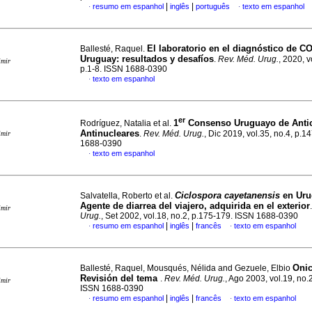
|
|
resumo em espanhol
inglês
português
texto em espanhol
·
·
El laboratorio en el diagnóstico de C
Ballesté, Raquel.
Uruguay: resultados y desafíos
.
Rev. Méd. Urug.
, 2020, v
imir
p.1-8. ISSN 1688-0390
texto em espanhol
·
er
1
Consenso Uruguayo de Anti
Rodríguez, Natalia et al.
Antinucleares
.
Rev. Méd. Urug.
, Dic 2019, vol.35, no.4, p.
imir
1688-0390
texto em espanhol
·
Ciclospora cayetanensis
en Ur
Salvatella, Roberto et al.
Agente de diarrea del viajero, adquirida en el exterior
imir
Urug.
, Set 2002, vol.18, no.2, p.175-179. ISSN 1688-0390
|
|
resumo em espanhol
inglês
francês
texto em espanhol
·
·
Oni
Ballesté, Raquel, Mousqués, Nélida and Gezuele, Elbio
Revisión del tema
.
Rev. Méd. Urug.
, Ago 2003, vol.19, no.
imir
ISSN 1688-0390
|
|
resumo em espanhol
inglês
francês
texto em espanhol
·
·