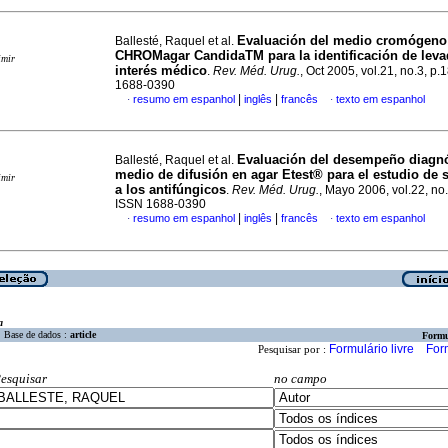
Evaluación del medio cromógeno
Ballesté, Raquel et al.
CHROMagar CandidaTM para la identificación de leva
imir
interés médico
.
Rev. Méd. Urug.
, Oct 2005, vol.21, no.3, p
1688-0390
|
|
resumo em espanhol
inglês
francês
texto em espanhol
·
·
Evaluación del desempeño diagn
Ballesté, Raquel et al.
medio de difusión en agar Etest® para el estudio de 
imir
a los antifúngicos
.
Rev. Méd. Urug.
, Mayo 2006, vol.22, no
ISSN 1688-0390
|
|
resumo em espanhol
inglês
francês
texto em espanhol
·
·
a
Base de dados :
article
Formu
Formulário livre
For
Pesquisar por :
esquisar
no campo