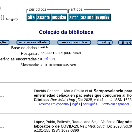
Coleção da biblioteca
Base de dados :
article
Pesquisa :
BALLESTE, RAQUEL [Autor]
erências encontradas :
refinar
8
[
]
Mostrando:
1 .. 8
no formato [
ISO 690
]
Seroprevalencia par
Frachia Chabchul, María Emilia et al.
enfermedad celíaca en pacientes que concurren al Ho
imir
Clínicas
.
Rev. Méd. Urug.
, Dic 2025, vol.41, no.4. ISSN 168
|
|
resumo em espanhol
inglês
português
texto em espanhol
·
·
Diagnós
López, Pablo, Ballesté, Raquel and Seija, Verónica
laboratorio de COVID-19
.
Rev. Méd. Urug.
, Dic 2020, vol.3
imir
p.131-155. ISSN 1688-0390