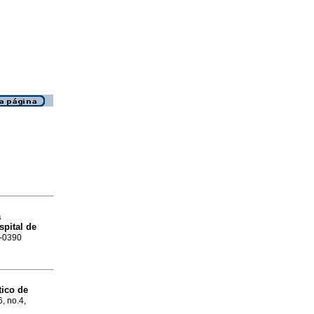
a
spital de
8-0390
tico de
6, no.4,