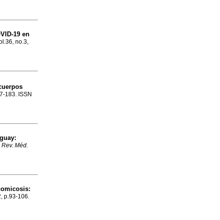
OVID-19 en
ol.36, no.3,
cuerpos
147-183. ISSN
uguay
:
.
Rev. Méd.
comicosis
:
2, p.93-106.