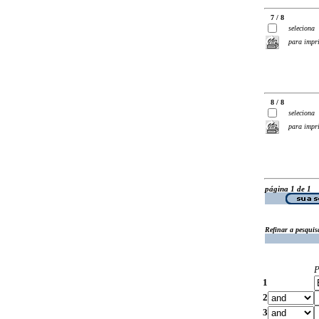
7 / 8
seleciona
para impr
8 / 8
seleciona
para impr
página 1 de 1
Refinar a pesquis
P
1
2
3