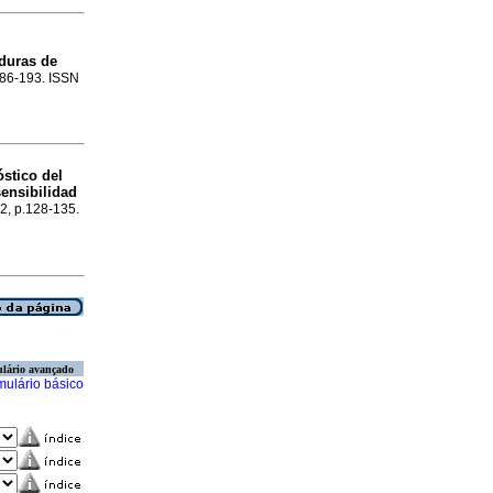
duras de
.186-193. ISSN
óstico
del
sensibilidad
.2, p.128-135.
lário avançado
mulário básico