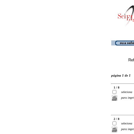
Ref
página 1 de 1
1 / 8
seleciona
para impr
2 / 8
seleciona
para impr