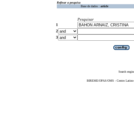
Refinar a pesquisa
Base de dados :
article
Pesquisar
1
2
3
Search engin
BIREME/OPAS/OMS - Centro Latino-Am