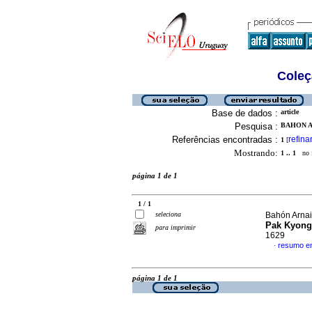
Coleç
Base de dados :
article
Pesquisa :
BAHON AR
Referências encontradas :
refina
1
[
Mostrando:
1 .. 1
no f
página 1 de 1
1 / 1
seleciona
Bahón Arnaiz
Pak Kyongn
para imprimir
1629
resumo em
·
página 1 de 1